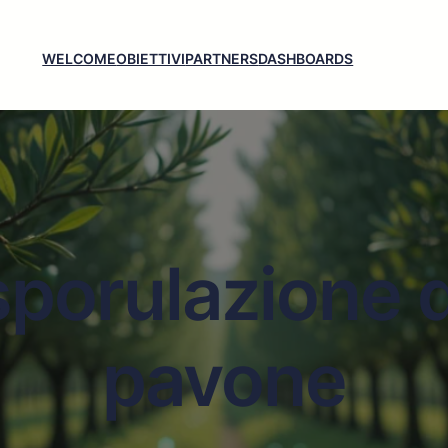
WELCOME
OBIETTIVI
PARTNERS
DASHBOARDS
sporulazione d
pavone